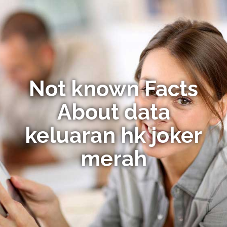
Not known Facts
About data
keluaran hk joker
merah